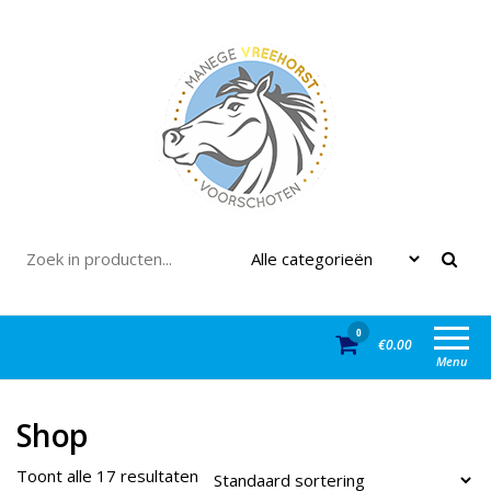
Ga
naar
de
inhoud
Manege Vreehorst
Webshop
0
€0.00
Menu
Shop
Toont alle 17 resultaten